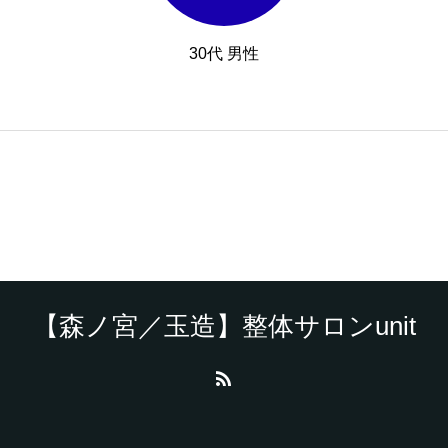
30代 男性
【森ノ宮／玉造】整体サロンunit