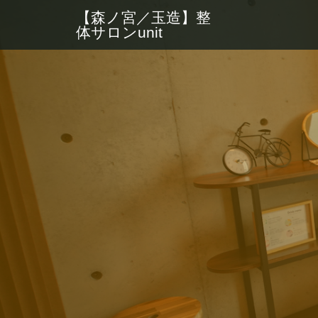
【森ノ宮／玉造】整
体サロンunit