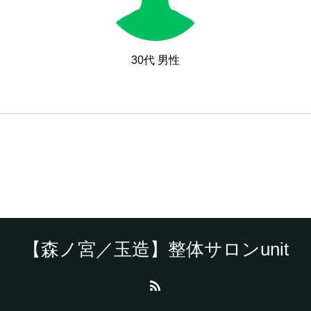
30代 男性
【森ノ宮／玉造】整体サロンunit