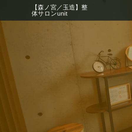
【森ノ宮／玉造】整
体サロンunit